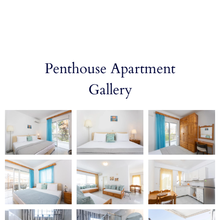
a
Penthouse Apartment
Gallery