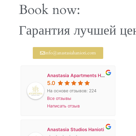
Book now:
Скидки за раннее бр
Гарантия лучшей це
info@anastasiahanioti.com
Anastasia Apartments Hanioti
5.0
На основе отзывов: 224
Все отзывы
Написать отзыв
Anastasia Studios Hanioti