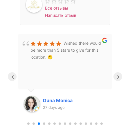
Все отзывы
Написать отзыв
Wished there would
be more than 5 stars to give for this
m
τιο
location. 🙂
a
υ
e
m
‹
›
d
μας
m
a
τι
f
Duna Monica
o
27 days ago
υ
m
c
a