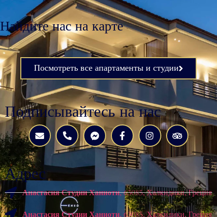
Найдите нас на карте
Посмотреть все апартаменты и студии
Подписывайтесь на нас
Адрес
Анастасия Студии Ханиоти
, 63085, Халкидики, Греция
Анастасия Студии Ханиоти
, 63085, Халкидики, Греция