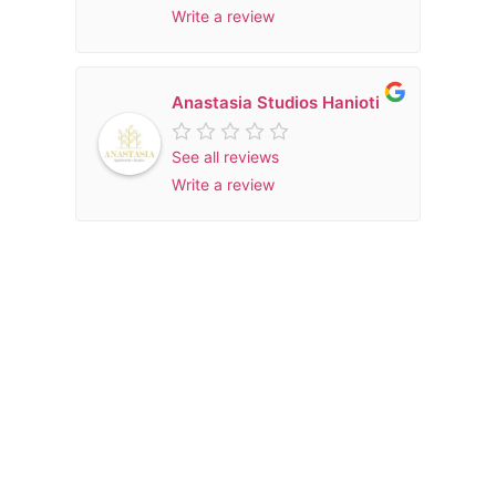
Write a review
Anastasia Studios Hanioti
See all reviews
Write a review
Wished there would
be more than 5 stars to give for this
m
τιο
location. 🙂
a
υ
e
m
‹
›
d
μας
m
a